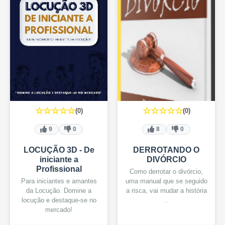
☆☆☆☆☆
☆☆☆☆☆
(0)
(0)
9
0
8
0
LOCUÇÃO 3D - De
DERROTANDO O
iniciante a
DIVÓRCIO
Profissional
Como derrotar o divórcio,
Para iniciantes e amantes
uma manual que se seguido
da Locução. Domine a
a risca, vai mudar a história
locução e destaque-se no
.
mercado!