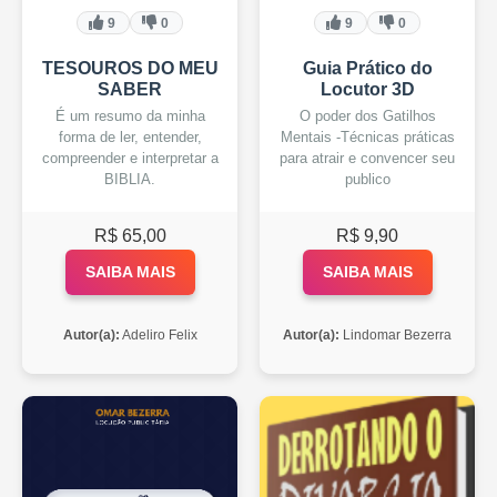
9
0
9
0
TESOUROS DO MEU
Guia Prático do
SABER
Locutor 3D
É um resumo da minha
O poder dos Gatilhos
forma de ler, entender,
Mentais -Técnicas práticas
compreender e interpretar a
para atrair e convencer seu
BIBLIA.
publico
R$ 65,00
R$ 9,90
SAIBA MAIS
SAIBA MAIS
Autor(a):
Adeliro Felix
Autor(a):
Lindomar Bezerra