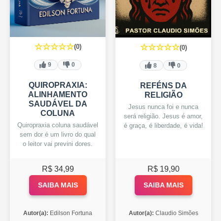
☆☆☆☆☆
☆☆☆☆☆
(0)
(0)
9
0
8
0
QUIROPRAXIA:
REFÉNS DA
ALINHAMENTO
RELIGIÃO
SAUDÁVEL DA
Jesus nunca foi e nunca
COLUNA
será religião. Jesus é amor,
Quiropraxia coluna saudável
é graça, é liberdade, é vida!
sem dor é um livro do qual
o leitor vai previni dores.
R$ 34,99
R$ 19,90
SAIBA MAIS
SAIBA MAIS
Autor(a):
Edilson Fortuna
Autor(a):
Claudio Simões