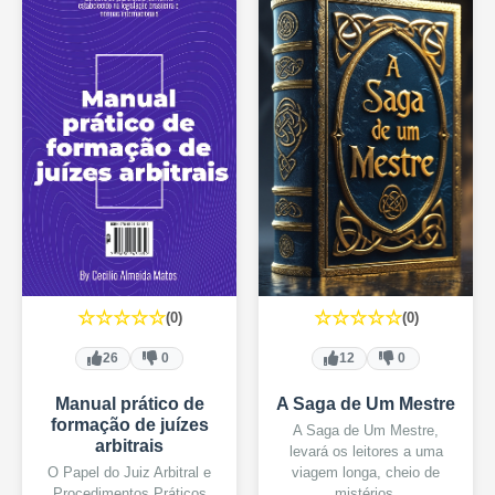
☆☆☆☆☆
☆☆☆☆☆
(0)
(0)
26
0
12
0
Manual prático de
A Saga de Um Mestre
formação de juízes
A Saga de Um Mestre,
arbitrais
levará os leitores a uma
O Papel do Juiz Arbitral e
viagem longa, cheio de
Procedimentos Práticos
mistérios.