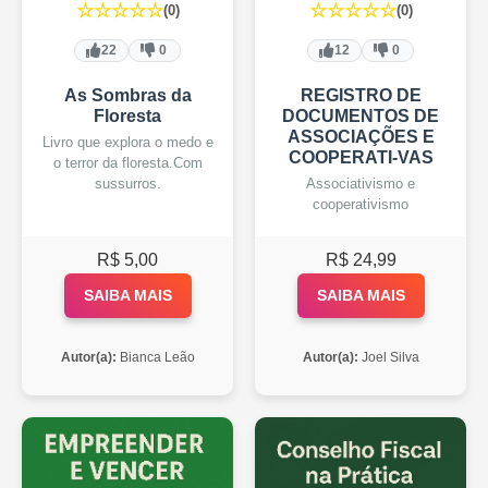
☆☆☆☆☆
☆☆☆☆☆
(0)
(0)
22
0
12
0
As Sombras da
REGISTRO DE
Floresta
DOCUMENTOS DE
ASSOCIAÇÕES E
Livro que explora o medo e
COOPERATI-VAS
o terror da floresta.Com
sussurros.
Associativismo e
cooperativismo
R$ 5,00
R$ 24,99
SAIBA MAIS
SAIBA MAIS
Autor(a):
Bianca Leão
Autor(a):
Joel Silva