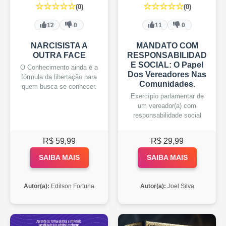
☆☆☆☆☆
☆☆☆☆☆
(0)
(0)
12
0
11
0
NARCISISTA A
MANDATO COM
OUTRA FACE
RESPONSABILIDAD
E SOCIAL: O Papel
O Conhecimento ainda é a
Dos Vereadores Nas
fórmula da libertação para
Comunidades.
quem busca se conhecer.
Exercípio parlamentar de
um vereador(a) com
responsabilidade social
R$ 59,99
R$ 29,99
SAIBA MAIS
SAIBA MAIS
Autor(a):
Edilson Fortuna
Autor(a):
Joel Silva